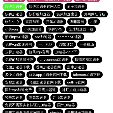
快连加速器
快连加速器官网入口
原子加速器
快鸭加速器
快柠檬加速器
旋风加速度器
外网网址导航
软件中心
雷霆加速
狂飙加速器
哔咔漫画
小美
小美vpn
小美加速器
快鸭VPN
全球加速器下载
酷通npv加速器
abc加速器
hammer加速器
免费vqn加速外网
一元机场
78加速器
一分机场
云梯加速器
旋风vqn官网
加速器v.p.n下
免费的加速器推荐
anyconnect加速器
快鸭游戏加速器
飞驰加速器下载
香蕉加速器官网
黑牛加速器
多快加速器
旋风app加速器官网下载
falemon加速下载
安易加速器
飞驰加速器官网下载
outline官网
国外vps加速免费
雷霆加器速
神灯加速加速器
轻蜂加速器
雷轰加速器
起飞加速器
免费不需要实名认证的加速器
国外加速器
快鸭加速器下载官网安卓
pigcha
快鸭梯子加速器