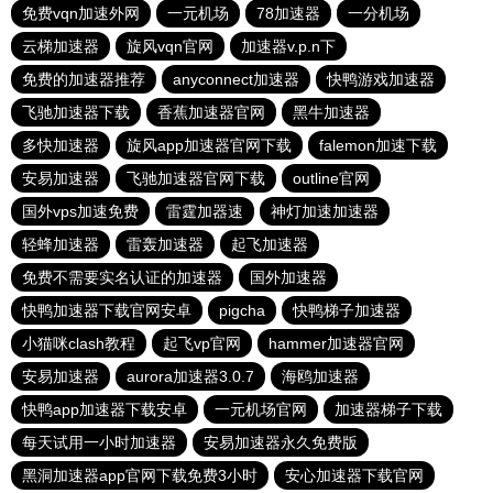
免费vqn加速外网
一元机场
78加速器
一分机场
云梯加速器
旋风vqn官网
加速器v.p.n下
免费的加速器推荐
anyconnect加速器
快鸭游戏加速器
飞驰加速器下载
香蕉加速器官网
黑牛加速器
多快加速器
旋风app加速器官网下载
falemon加速下载
安易加速器
飞驰加速器官网下载
outline官网
国外vps加速免费
雷霆加器速
神灯加速加速器
轻蜂加速器
雷轰加速器
起飞加速器
免费不需要实名认证的加速器
国外加速器
快鸭加速器下载官网安卓
pigcha
快鸭梯子加速器
小猫咪clash教程
起飞vp官网
hammer加速器官网
安易加速器
aurora加速器3.0.7
海鸥加速器
快鸭app加速器下载安卓
一元机场官网
加速器梯子下载
每天试用一小时加速器
安易加速器永久免费版
黑洞加速器app官网下载免费3小时
安心加速器下载官网