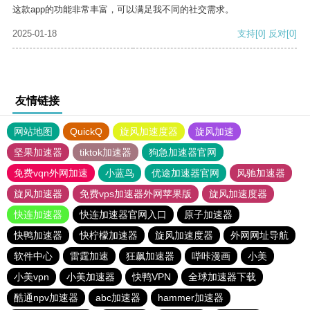
这款app的功能非常丰富，可以满足我不同的社交需求。
2025-01-18
支持
[0]
反对
[0]
友情链接
网站地图
QuickQ
旋风加速度器
旋风加速
坚果加速器
tiktok加速器
狗急加速器官网
免费vqn外网加速
小蓝鸟
优途加速器官网
风驰加速器
旋风加速器
免费vps加速器外网苹果版
旋风加速度器
快连加速器
快连加速器官网入口
原子加速器
快鸭加速器
快柠檬加速器
旋风加速度器
外网网址导航
软件中心
雷霆加速
狂飙加速器
哔咔漫画
小美
小美vpn
小美加速器
快鸭VPN
全球加速器下载
酷通npv加速器
abc加速器
hammer加速器