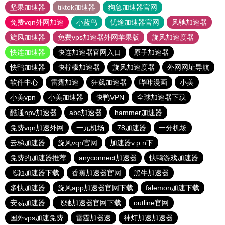
坚果加速器
tiktok加速器
狗急加速器官网
免费vqn外网加速
小蓝鸟
优途加速器官网
风驰加速器
旋风加速器
免费vps加速器外网苹果版
旋风加速度器
快连加速器
快连加速器官网入口
原子加速器
快鸭加速器
快柠檬加速器
旋风加速度器
外网网址导航
软件中心
雷霆加速
狂飙加速器
哔咔漫画
小美
小美vpn
小美加速器
快鸭VPN
全球加速器下载
酷通npv加速器
abc加速器
hammer加速器
免费vqn加速外网
一元机场
78加速器
一分机场
云梯加速器
旋风vqn官网
加速器v.p.n下
免费的加速器推荐
anyconnect加速器
快鸭游戏加速器
飞驰加速器下载
香蕉加速器官网
黑牛加速器
多快加速器
旋风app加速器官网下载
falemon加速下载
安易加速器
飞驰加速器官网下载
outline官网
国外vps加速免费
雷霆加器速
神灯加速加速器