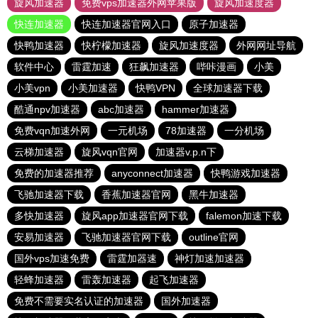
旋风加速器
免费vps加速器外网苹果版
旋风加速度器
快连加速器
快连加速器官网入口
原子加速器
快鸭加速器
快柠檬加速器
旋风加速度器
外网网址导航
软件中心
雷霆加速
狂飙加速器
哔咔漫画
小美
小美vpn
小美加速器
快鸭VPN
全球加速器下载
酷通npv加速器
abc加速器
hammer加速器
免费vqn加速外网
一元机场
78加速器
一分机场
云梯加速器
旋风vqn官网
加速器v.p.n下
免费的加速器推荐
anyconnect加速器
快鸭游戏加速器
飞驰加速器下载
香蕉加速器官网
黑牛加速器
多快加速器
旋风app加速器官网下载
falemon加速下载
安易加速器
飞驰加速器官网下载
outline官网
国外vps加速免费
雷霆加器速
神灯加速加速器
轻蜂加速器
雷轰加速器
起飞加速器
免费不需要实名认证的加速器
国外加速器